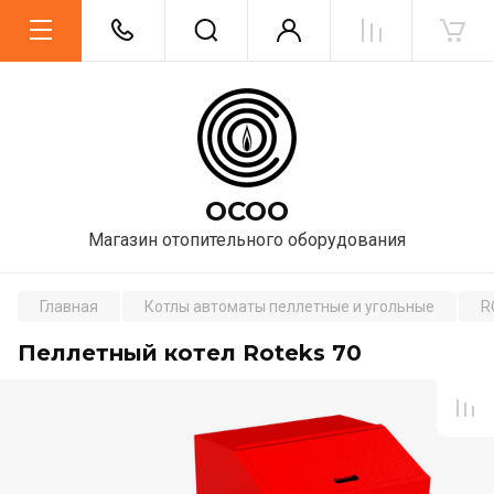
ОСОО
Магазин отопительного оборудования
Главная
Котлы автоматы пеллетные и угольные
R
Пеллетный котел Roteks 70