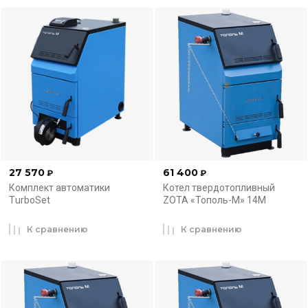
27 570
61 400
₽
₽
Комплект автоматики
Котел твердотопливный
ТurboSet
ZOTA «Тополь-М» 14М
К сравнению
К сравнению