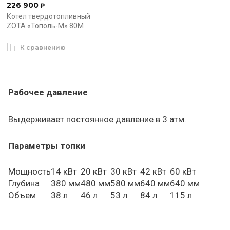
226 900
₽
Котел твердотопливный
ZOTA «Тополь-М» 80М
К сравнению
Рабочее давление
Выдерживает постоянное давление в 3 атм.
Параметры топки
Мощность
14 кВт
20 кВт
30 кВт
42 кВт
60 кВт
Глубина
380 мм
480 мм
580 мм
640 мм
640 мм
Объем
38 л
46 л
53 л
84 л
115 л