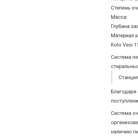
Степень оч
Масса:
Глубина за
Материал к
Kolo Vesi 
Система пе
стиральны
Станция
Благодаря 
поступлен
Система оч
организов
наличию пи