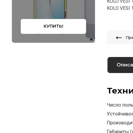
KOLO VESI 
KOLO VESI 
КУПИТЬ!
Пр
Описа
Техн
Число поль
Устойчивос
Производи
Габариты 