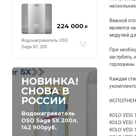
нескольких
Важной отл
224 000
₽
является н
модулей дл
Водонагреватель OSO
Saga SC 200
При необхо
заглубить,
горловины 3
НОВИНКА!
Каждая ста
укомплект
СНОВА В
РОССИИ
ИСПОЛНЕН
Водонагреватель
KOLO VESI 
OSO Saga SX 200л.
KOLO VESI 1
142 900руб.
KOLO VESI 