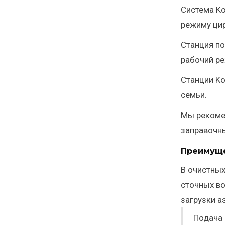
Система Ko
режиму цир
Станция по
рабочий ре
Станции Ko
семьи.
Мы рекомен
заправочны
Преимуще
В очистных
сточных в
загрузки а
Подача 