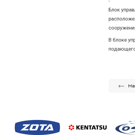
Блок управ
расположе
сооружени
В блоке уп
подающего 
На