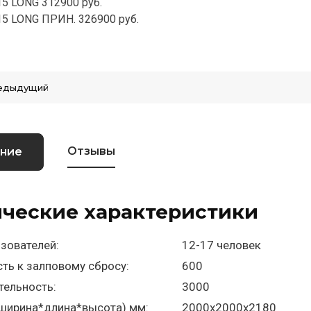
15 LONG 312900 руб.
15 LONG ПРИН. 326900 руб.
едыдущий
Отзывы
ние
ические характеристики
зователей:
12-17 человек
ть к залповому сбросу:
600
тельность:
3000
(ширина*длина*высота) мм:
2000х2000х2180