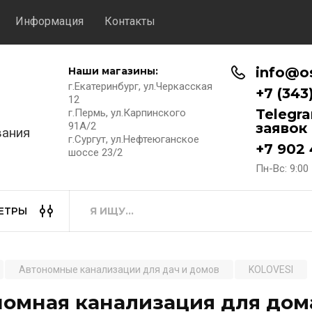
Информация
Контакты
info@o
Наши магазины:
г.Екатеринбург, ул.Черкасская
+7 (343
12
Telegr
г.Пермь, ул.Карпинского
91А/2
заявок
вания
г.Сургут, ул.Нефтеюганское
+7 902
шоссе 23/2
Пн-Вс: 9:00 
ЕТРЫ
Автономные канализации для дач и домов
KOLOVESI
омная канализация для дома 